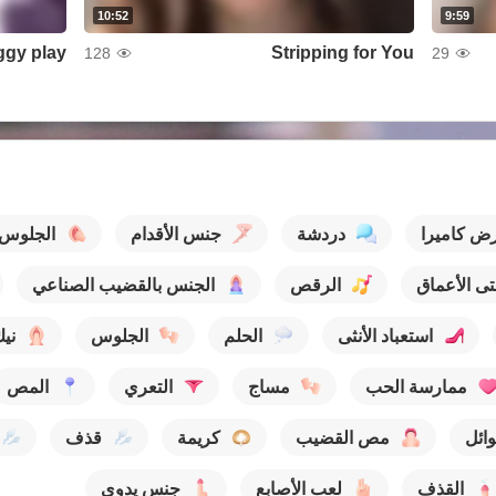
10:52
9:59
Stripping for You
128
29
ض كاميرا
دردشة
جنس الأقدام
الجلوس
ى الأعماق
الرقص
الجنس بالقضيب الصناعي
استعباد الأنثى
الحلم
الجلوس
ني
ممارسة الحب
مساج
التعري
المص
ائل
مص القضيب
كريمة
قذف
القذف
لعب الأصابع
جنس يدوي