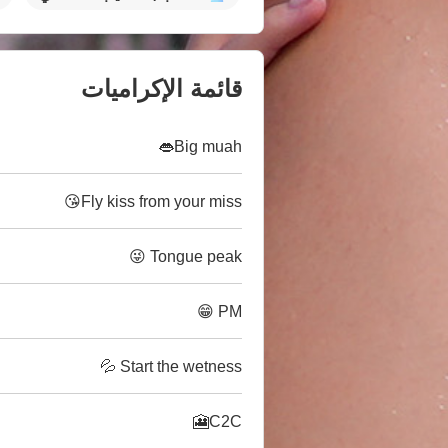
قائمة الإكراميات
Big muah👄
Fly kiss from your miss😘
Tongue peak 😜
PM 😁
Start the wetness 💦
C2C🎦