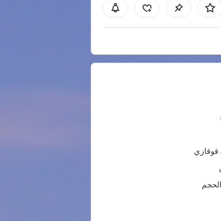
 قوقازي
الحجم