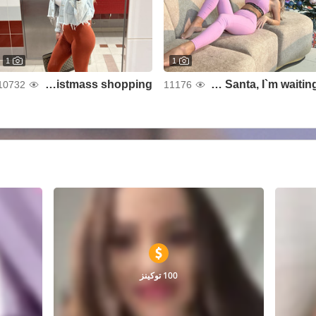
1
1
Christmass shopping 🎅🎅
Dear Santa, I`m waiting 😜🎅
10732
11176
100 توكينز