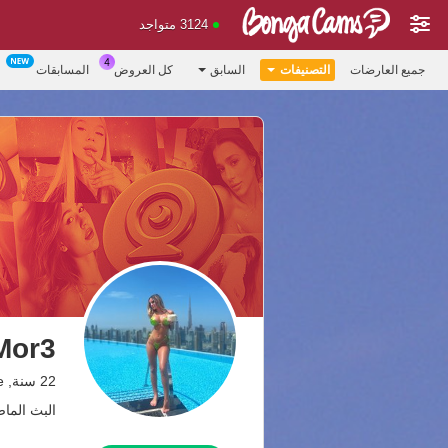
3124 متواجد
جميع العارضات
التصنيفات
السابق
كل العروض
المسابقات
Mor3
22 سنة, The land of desire💕
البث الماضي: 5.08.26