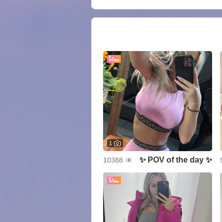
مجاناً
1
✨ POV of the day ✨
10388
مجاناً