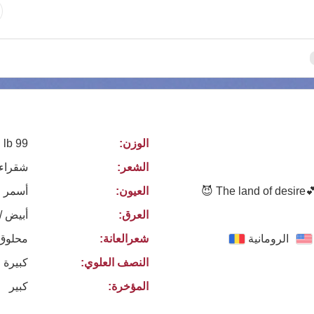
الوزن:
99 lb
الشعر:
شقراء
The land of desire💕, 
العيون:
أسمر
العرق:
أبيض /
الرومانية
شعرالعانة:
محلوق
النصف العلوي:
كبيرة 
المؤخرة:
كبير