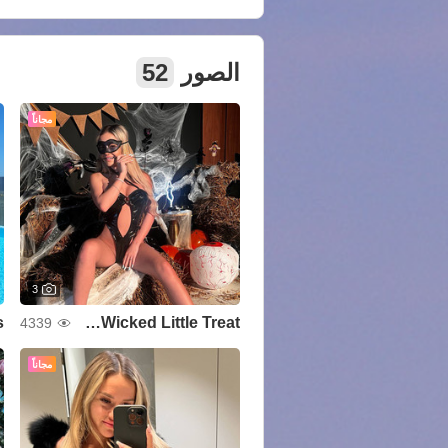
الصور
52
مجاناً
3
s
Wicked Little Treat🎃👻
4339
مجاناً