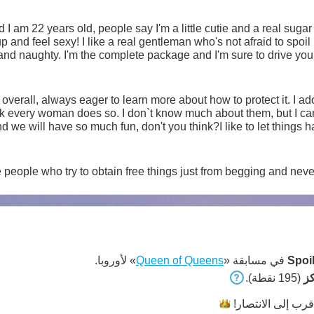
 am 22 years old, people say I'm a little cutie and a real sugar 
up and feel sexy! I like a real gentleman who's not afraid to spoil
 and naughty. I'm the complete package and I'm sure to drive you 
ink every woman does so. I don`t know much about them, but I ca
we will have so much fun, don't you think?I like to let things 
I am sure we can find a way to share amazing moments together, 
guys, I am the type of woman who loves to take her time in reach
e people who try to obtain free things just from begging and nev
Spoi
في مسابقة «
Queen of Queens
» لأوروبا.
(195 نقطة).
قرب إلى
الانتصار!