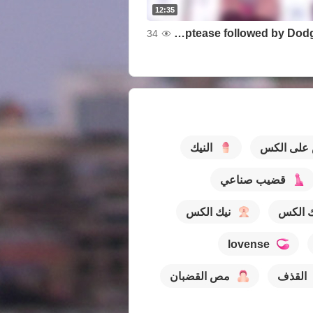
12:35
Striptease followed by Dodggy play
34
 على الكس
النيك
قضيب صناعي
ك الكس
نيك الكس
lovense
القذف
مص القضبان