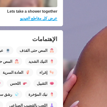
Lets take a shower together
عرض كل مقاطع الفيديو
الإهتمامات
المص حتى القذف
عر
النيك الشديد
المص حت
إغراء
العادة السرية
التقبيل
اللحس
نيك المؤخرة
رشق سو
اللعب بالقضيب الصناعي