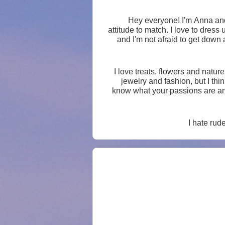
Hey everyone! I'm Anna and I
attitude to match. I love to dress 
and I'm not afraid to get down
I love treats, flowers and nature overall, always eager to learn more about how to protect it. I adore animals, they are so cute. I like
jewelry and fashion, but I th
know what your passions are and 
We all have our limits, but 
I hate rud