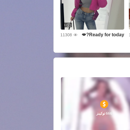
1
Ready for today?💋
11308
666 توكينز