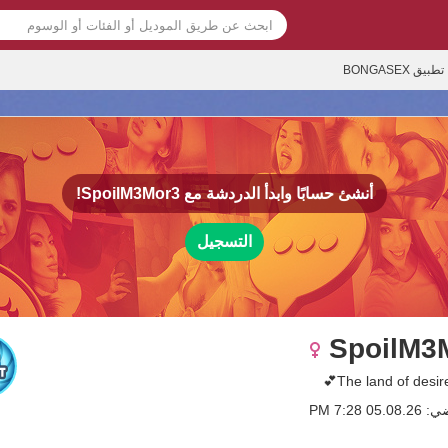
تطبيق BONGASEX
أنشئ حسابًا وابدأ الدردشة مع
SpoilM3Mor3!
التسجيل
SpoilM3
0 7:28 PM