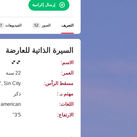
إرسال إكرامية
التعريف
الصور
52
الفيديوهات
7
السيرة الذاتية للعارضة
الاسم:
💕💕
العمر:
22 سنة
مسقط الرأس:
Sin City 😈
مهتم بـ :
ذكر
اللغات:
american
الارتفاع:
5'3"