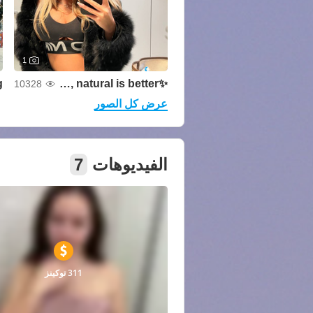
1
✨No make up for today, natural is better ✨
10328
عرض كل الصور
الفيديوهات
7
311 توكينز