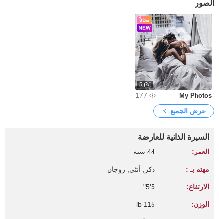
الصور
مجاناً
5
177
My Photos
عرض الجميع
السيرة الذاتية للعارضة
العمر:
44 سنة
مهتم بـ :
ذكر, أنثى, زوجان
الارتفاع:
5'5"
الوزن:
115 lb