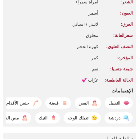
الشعر:
امرأة سمراء
العيون:
أسمر
العرق:
لاتيني / اسباني
شعرالعانة:
محلوق
النصف العلوي:
كبيرة الحجم
المؤخرة:
كبير
شبقة جنسيا:
نعم
الحالة العاطفية:
عزّاب
الإهتمامات
التقبيل
المص
قبضة
جنس الأقدام
دردشة
تديلك الوجه
النيك
مص القضي
ساعات العمل