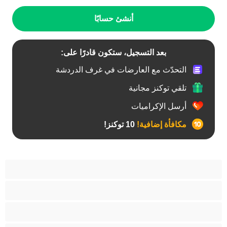
أنشئ حسابًا
بعد التسجيل، ستكون قادرًا على:
التحدّث مع العارضات في غرف الدردشة
تلقي توكنز مجانية
أرسل الإكراميات
مكافأة إضافية!
10 توكنز!
آسيوي
أفضل عارضات الدردشة الخاصة
اطلاق السوائل