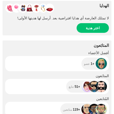
الهدايا
لا تمتلك العارضة أي هدايا افتراضية بعد. أرسل لها هديتها الأولى!
اختر هدية
المتابَعون
+1
أفضل الأعضاء
+1
عضو
+51
المتابَعون
+51
تتابع
+119
المُتابعين
+119
متابعين